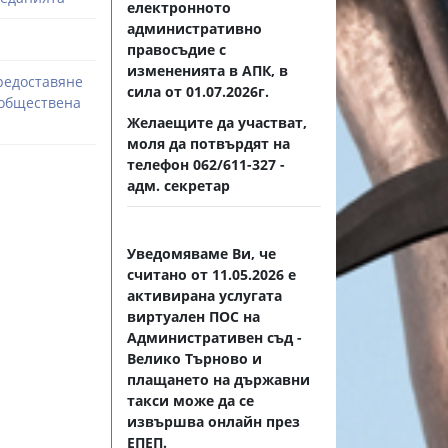
електронното
административно
правосъдие с
измененията в АПК, в
редоставяне
сила от 01.07.2026г.
 обществена
Желаещите да участват,
моля да потвърдят на
телефон 062/611-327 -
адм. секретар
Уведомяваме Ви, че
считано от 11.05.2026 е
активирана услугата
виртуален ПОС на
Административен съд -
Велико Търново и
плащането на държавни
такси може да се
извършва онлайн през
ЕПЕП.