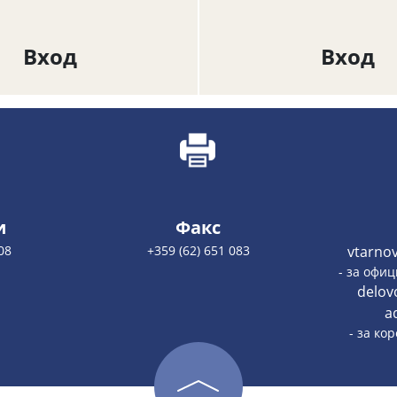
Вход
Вход
и
Факс
08
+359 (62) 651 083
vtarno
- за офи
delov
a
- за ко