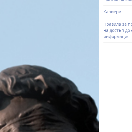
Кариери
Правила за п
на достъп до
информация