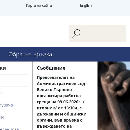
Карта на сайта
English
Обратна връзка
зки
Съобщение
Председателят на
Административен съд -
Велико Търново
е
организира работна
среща на 09.06.2026г. /
пувача
вторник/ от 13:30ч. с
държавни и общински
ки
органи, във връзка с
въвеждането на
седанията