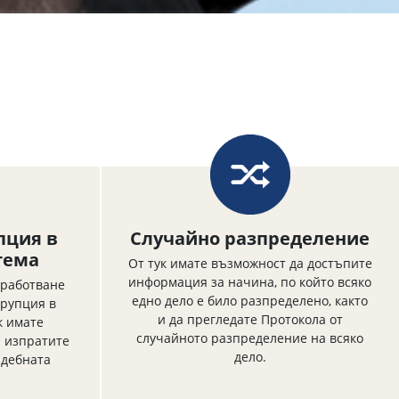
пция в
Случайно разпределение
тема
От тук имате възможност да достъпите
информация за начина, по който всяко
бработване
едно дело е било разпределено, както
орупция в
и да прегледате Протокола от
к имате
случайното разпределение на всяко
 изпратите
дело.
ъдебната