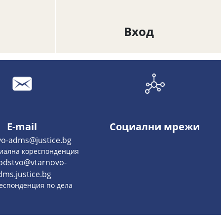
Вход
E-mail
Социални мрежи
vo-adms@justice.bg
циална кореспонденция
odstvo@vtarnovo-
dms.justice.bg
респонденция по дела