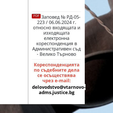
Заповед № РД-05-
223 / 06.06.2024 г.
относно входящата и
изходящата
електронна
кореспонденция в
Административен съд
- Велико Търново
Кореспонденцията
по съдебните дела
се осъществява
чрез e-mail:
delovodstvo@vtarnovo-
adms.justice.bg