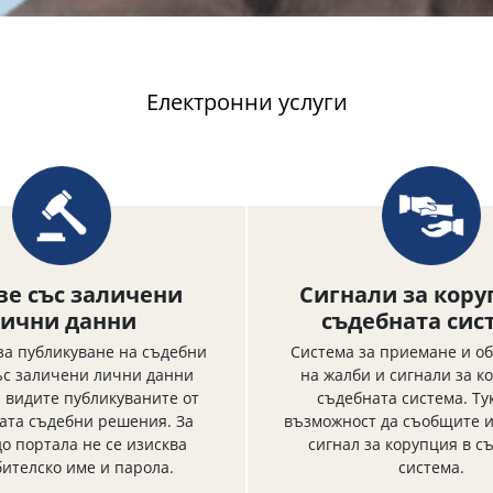
Електронни услуги
ве със заличени
Сигнали за кору
ични данни
съдебната сис
за публикуване на съдебни
Система за приемане и о
ъс заличени лични данни
на жалби и сигнали за к
 видите публикуваните от
съдебната система. Ту
та съдебни решения. За
възможност да съобщите и
до портала не се изисква
сигнал за корупция в с
ителско име и парола.
система.