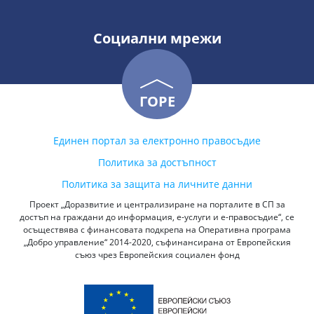
Социални мрежи
ГОРЕ
Единен портал за електронно правосъдие
Политика за достъпност
Политика за защита на личните данни
Проект „Доразвитие и централизиране на порталите в СП за
достъп на граждани до информация, е-услуги и е-правосъдие“, се
осъществява с финансовата подкрепа на Оперативна програма
„Добро управление“ 2014-2020, съфинансирана от Европейския
съюз чрез Европейския социален фонд