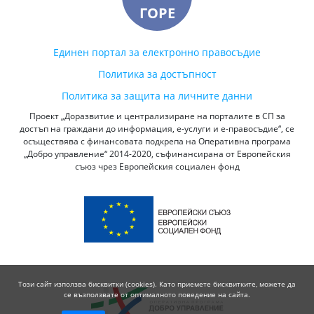
ГОРЕ
Единен портал за електронно правосъдие
Политика за достъпност
Политика за защита на личните данни
Проект „Доразвитие и централизиране на порталите в СП за
достъп на граждани до информация, е-услуги и е-правосъдие“, се
осъществява с финансовата подкрепа на Оперативна програма
„Добро управление“ 2014-2020, съфинансирана от Европейския
съюз чрез Европейския социален фонд
Този сайт използва бисквитки (cookies). Като приемете бисквитките, можете да
се възползвате от оптималното поведение на сайта.