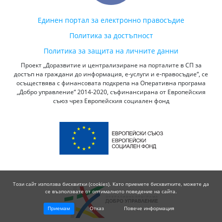
Единен портал за електронно правосъдие
Политика за достъпност
Политика за защита на личните данни
Проект „Доразвитие и централизиране на порталите в СП за
достъп на граждани до информация, е-услуги и е-правосъдие“, се
осъществява с финансовата подкрепа на Оперативна програма
„Добро управление“ 2014-2020, съфинансирана от Европейския
съюз чрез Европейския социален фонд
Този сайт използва бисквитки (cookies). Като приемете бисквитките, можете да
се възползвате от оптималното поведение на сайта.
Приемам
Отказ
Повече информация