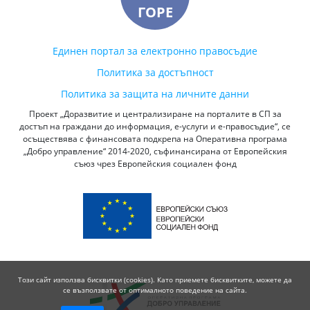
ГОРЕ
Единен портал за електронно правосъдие
Политика за достъпност
Политика за защита на личните данни
Проект „Доразвитие и централизиране на порталите в СП за
достъп на граждани до информация, е-услуги и е-правосъдие“, се
осъществява с финансовата подкрепа на Оперативна програма
„Добро управление“ 2014-2020, съфинансирана от Европейския
съюз чрез Европейския социален фонд
Този сайт използва бисквитки (cookies). Като приемете бисквитките, можете да
се възползвате от оптималното поведение на сайта.