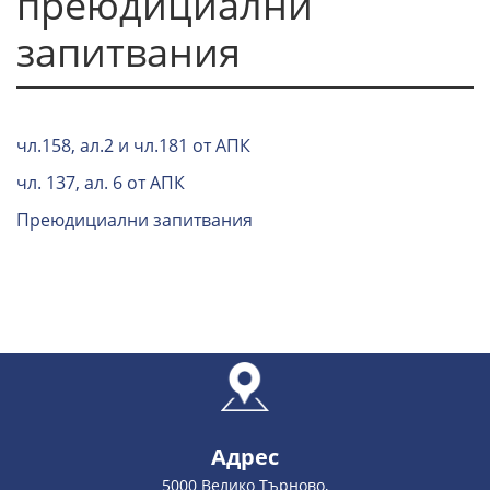
преюдициални
запитвания
чл.158, ал.2 и чл.181 от АПК
чл. 137, ал. 6 от АПК
Преюдициални запитвания
Адрес
5000 Велико Търново,