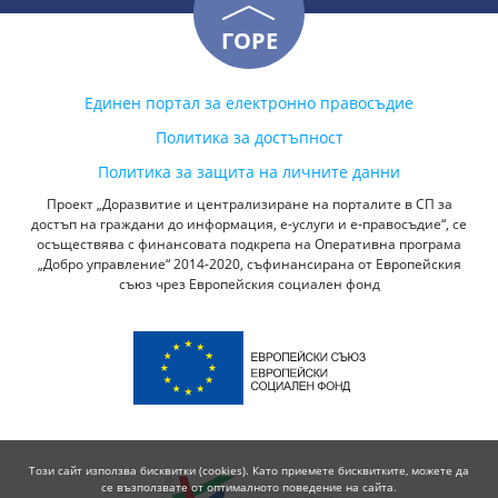
ГОРЕ
Единен портал за електронно правосъдие
Политика за достъпност
Политика за защита на личните данни
Проект „Доразвитие и централизиране на порталите в СП за
достъп на граждани до информация, е-услуги и е-правосъдие“, се
осъществява с финансовата подкрепа на Оперативна програма
„Добро управление“ 2014-2020, съфинансирана от Европейския
съюз чрез Европейския социален фонд
Този сайт използва бисквитки (cookies). Като приемете бисквитките, можете да
се възползвате от оптималното поведение на сайта.