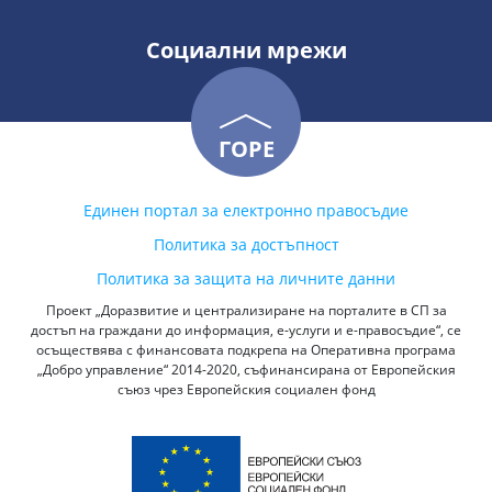
Социални мрежи
ГОРЕ
Единен портал за електронно правосъдие
Политика за достъпност
Политика за защита на личните данни
Проект „Доразвитие и централизиране на порталите в СП за
достъп на граждани до информация, е-услуги и е-правосъдие“, се
осъществява с финансовата подкрепа на Оперативна програма
„Добро управление“ 2014-2020, съфинансирана от Европейския
съюз чрез Европейския социален фонд