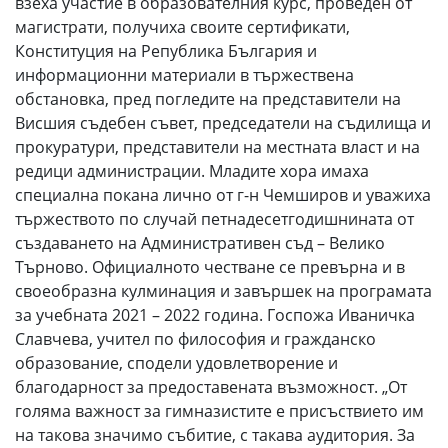
взеха участие в образователния курс, проведен от
магистрати, получиха своите сертификати,
Конституция на Република България и
информационни материали в тържествена
обстановка, пред погледите на представители на
Висшия съдебен съвет, председатели на съдилища и
прокуратури, представители на местната власт и на
редици администрации. Младите хора имаха
специална покана лично от г-н Чемширов и уважиха
тържеството по случай петнадесетгодишнината от
създаването на Административен съд – Велико
Търново. Официалното честване се превърна и в
своеобразна кулминация и завършек на програмата
за учебната 2021 – 2022 година. Госпожа Иваничка
Славчева, учител по философия и гражданско
образование, сподели удовлетворение и
благодарност за предоставената възможност. „От
голяма важност за гимназистите е присъствието им
на такова значимо събитие, с такава аудитория. За