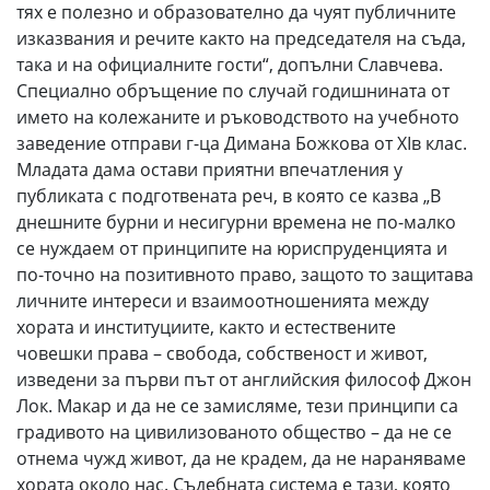
тях е полезно и образователно да чуят публичните
изказвания и речите както на председателя на съда,
така и на официалните гости“, допълни Славчева.
Специално обръщение по случай годишнината от
името на колежаните и ръководството на учебното
заведение отправи г-ца Димана Божкова от XIв клас.
Младата дама остави приятни впечатления у
публиката с подготвената реч, в която се казва „В
днешните бурни и несигурни времена не по-малко
се нуждаем от принципите на юриспруденцията и
по-точно на позитивното право, защото то защитава
личните интереси и взаимоотношенията между
хората и институциите, както и естествените
човешки права – свобода, собственост и живот,
изведени за първи път от английския философ Джон
Лок. Макар и да не се замисляме, тези принципи са
градивото на цивилизованото общество – да не се
отнема чужд живот, да не крадем, да не нараняваме
хората около нас. Съдебната система е тази, която