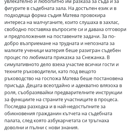
увлекателно и любопитно им разказа за съда и за
фигурите в съдебната зала. На достъпен език и в
подходяща форма съдия Матева провокира
интереса на малчуганите, които слушаха в захлас,
свободно поставяха въпросите си и даваха отговори
и предположения на поставените задачи. За по-
добро възприемане на трудната и непозната за
малките ученици материя беше разигран съдебен
процес по любимата приказка за Снежанка. В
симулативното дело взеха участие всички гости и
техните ръководители, като под вещото
ръководство на госпожа Матева беше постановена
присъда. Децата всеотдайно и адекватно влязоха в
роля, съобразявайки предварителните инструкции
за функциите на страните участниците в процеса.
Последва разходка и в най-недостъпните за
обикновения гражданин кътчета на съдебната
палата, след която азбукарчетата си тръгнаха
доволни и пълни с нови знания.