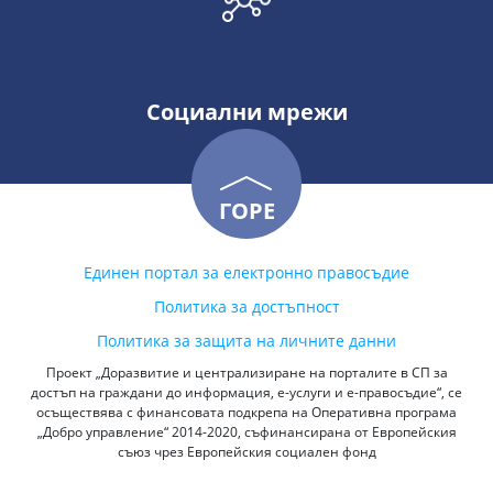
Социални мрежи
ГОРЕ
Единен портал за електронно правосъдие
Политика за достъпност
Политика за защита на личните данни
Проект „Доразвитие и централизиране на порталите в СП за
достъп на граждани до информация, е-услуги и е-правосъдие“, се
осъществява с финансовата подкрепа на Оперативна програма
„Добро управление“ 2014-2020, съфинансирана от Европейския
съюз чрез Европейския социален фонд