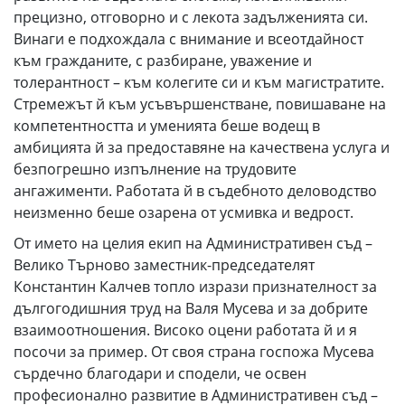
прецизно, отговорно и с лекота задълженията си.
Винаги е подхождала с внимание и всеотдайност
към гражданите, с разбиране, уважение и
толерантност – към колегите си и към магистратите.
Стремежът й към усъвършенстване, повишаване на
компетентността и уменията беше водещ в
амбицията й за предоставяне на качествена услуга и
безпогрешно изпълнение на трудовите
ангажименти. Работата й в съдебното деловодство
неизменно беше озарена от усмивка и ведрост.
От името на целия екип на Административен съд –
Велико Търново заместник-председателят
Константин Калчев топло изрази признателност за
дългогодишния труд на Валя Мусева и за добрите
взаимоотношения. Високо оцени работата й и я
посочи за пример. От своя страна госпожа Мусева
сърдечно благодари и сподели, че освен
професионално развитие в Административен съд –